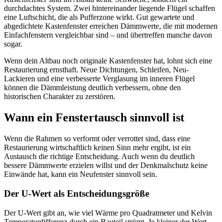
durchdachtes System. Zwei hintereinander liegende Flügel schaffen
eine Luftschicht, die als Pufferzone wirkt. Gut gewartete und
abgedichtete Kastenfenster erreichen Dämmwerte, die mit modernen
Einfachfenstern vergleichbar sind – und übertreffen manche davon
sogar.
Wenn dein Altbau noch originale Kastenfenster hat, lohnt sich eine
Restaurierung ernsthaft. Neue Dichtungen, Schleifen, Neu-
Lackieren und eine verbesserte Verglasung im inneren Flügel
können die Dämmleistung deutlich verbessern, ohne den
historischen Charakter zu zerstören.
Wann ein Fenstertausch sinnvoll ist
Wenn die Rahmen so verformt oder verrottet sind, dass eine
Restaurierung wirtschaftlich keinen Sinn mehr ergibt, ist ein
Austausch die richtige Entscheidung. Auch wenn du deutlich
bessere Dämmwerte erzielen willst und der Denkmalschutz keine
Einwände hat, kann ein Neufenster sinnvoll sein.
Der U-Wert als Entscheidungsgröße
Der U-Wert gibt an, wie viel Wärme pro Quadratmeter und Kelvin
Temperaturdifferenz durch ein Bauteil strömt. Je kleiner der Wert,