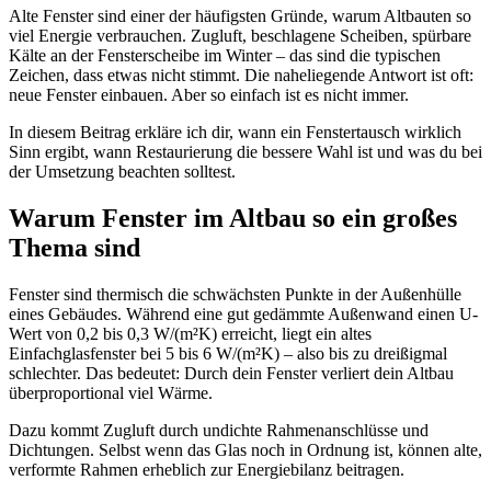
Alte Fenster sind einer der häufigsten Gründe, warum Altbauten so
viel Energie verbrauchen. Zugluft, beschlagene Scheiben, spürbare
Kälte an der Fensterscheibe im Winter – das sind die typischen
Zeichen, dass etwas nicht stimmt. Die naheliegende Antwort ist oft:
neue Fenster einbauen. Aber so einfach ist es nicht immer.
In diesem Beitrag erkläre ich dir, wann ein Fenstertausch wirklich
Sinn ergibt, wann Restaurierung die bessere Wahl ist und was du bei
der Umsetzung beachten solltest.
Warum Fenster im Altbau so ein großes
Thema sind
Fenster sind thermisch die schwächsten Punkte in der Außenhülle
eines Gebäudes. Während eine gut gedämmte Außenwand einen U-
Wert von 0,2 bis 0,3 W/(m²K) erreicht, liegt ein altes
Einfachglasfenster bei 5 bis 6 W/(m²K) – also bis zu dreißigmal
schlechter. Das bedeutet: Durch dein Fenster verliert dein Altbau
überproportional viel Wärme.
Dazu kommt Zugluft durch undichte Rahmenanschlüsse und
Dichtungen. Selbst wenn das Glas noch in Ordnung ist, können alte,
verformte Rahmen erheblich zur Energiebilanz beitragen.