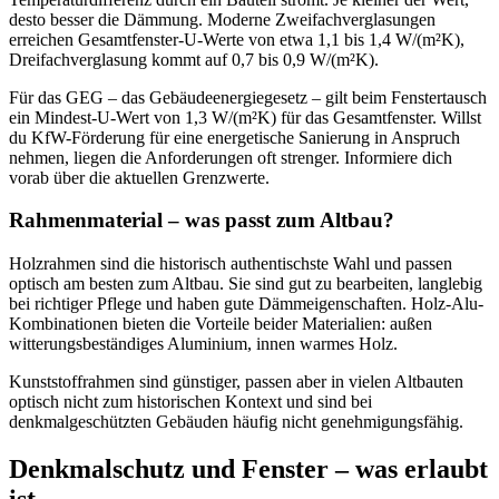
desto besser die Dämmung. Moderne Zweifachverglasungen
erreichen Gesamtfenster-U-Werte von etwa 1,1 bis 1,4 W/(m²K),
Dreifachverglasung kommt auf 0,7 bis 0,9 W/(m²K).
Für das GEG – das Gebäudeenergiegesetz – gilt beim Fenstertausch
ein Mindest-U-Wert von 1,3 W/(m²K) für das Gesamtfenster. Willst
du KfW-Förderung für eine energetische Sanierung in Anspruch
nehmen, liegen die Anforderungen oft strenger. Informiere dich
vorab über die aktuellen Grenzwerte.
Rahmenmaterial – was passt zum Altbau?
Holzrahmen sind die historisch authentischste Wahl und passen
optisch am besten zum Altbau. Sie sind gut zu bearbeiten, langlebig
bei richtiger Pflege und haben gute Dämmeigenschaften. Holz-Alu-
Kombinationen bieten die Vorteile beider Materialien: außen
witterungsbeständiges Aluminium, innen warmes Holz.
Kunststoffrahmen sind günstiger, passen aber in vielen Altbauten
optisch nicht zum historischen Kontext und sind bei
denkmalgeschützten Gebäuden häufig nicht genehmigungsfähig.
Denkmalschutz und Fenster – was erlaubt
ist