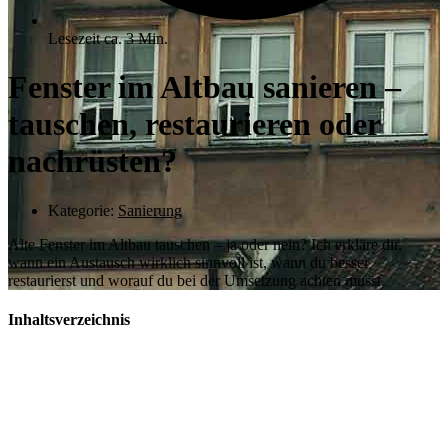
Lesezeit ca. 3 Min.
Fenster im Altbau sanieren –
tauschen, restaurieren oder
nachrüsten?
Kategorie:
Sanierung
Alte Fenster im Altbau tauschen – ja oder nein? Ich erkläre dir,
wann ein Austausch wirklich sinnvoll ist, wann du besser
restaurierst und worauf du bei der Umsetzung achten musst.
Inhaltsverzeichnis